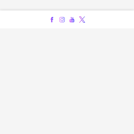
Kontakt
Impressum
Privatsphäre-Einstellungen
Bezahlarten
Copyright
Jugendschutz
Datenschutz & Cookies
AGB
Verhaltenskodex Lobbying
Barrierefreiheit