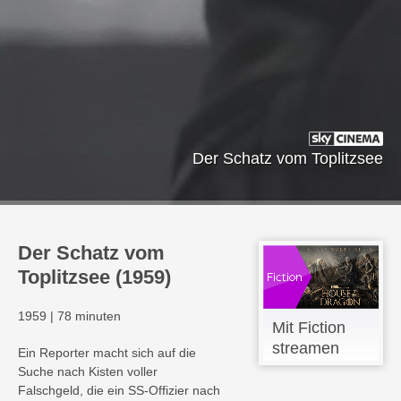
Der Schatz vom Toplitzsee
Der Schatz vom
Toplitzsee (1959)
1959
|
78 minuten
Mit Fiction
streamen
Ein Reporter macht sich auf die
Suche nach Kisten voller
Falschgeld, die ein SS-Offizier nach