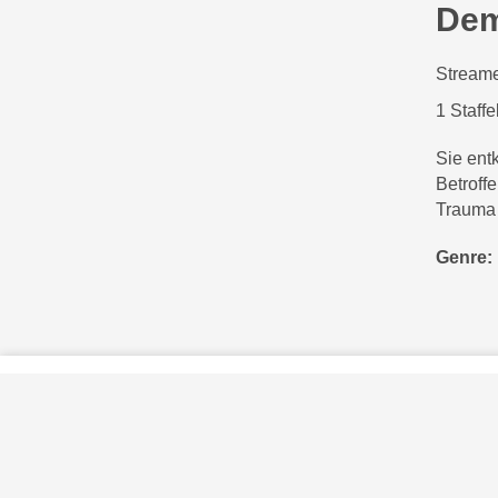
Dem
Streame
1 Staffe
Sie ent
Betroffe
Trauma 
Genre:
Privatsphäre-Einstellungen
Kontakt
Impressum
Verhaltenskodex Lobbying
Barrierefreiheit
Sky.at
Sky und die S