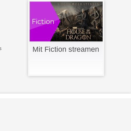
Mit Fiction streamen
s
 Lizenz g
e
n
u
tzt
.