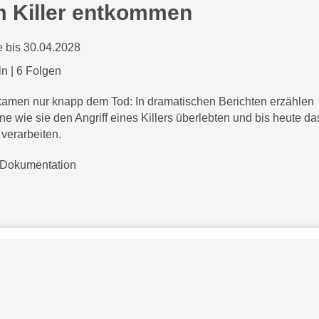
 Killer entkommen
 bis 30.04.2028
ln
|
6 Folgen
kamen nur knapp dem Tod: In dramatischen Berichten erzählen
ne wie sie den Angriff eines Killers überlebten und bis heute da
verarbeiten.
Dokumentation
Bezahlarten
Copyright
Jugendschutz
Datenschutz & Cookies
AGB
skysportaustria.at
Karriere
ky Marken sind Marken von Sky International AG und w
e
rden in