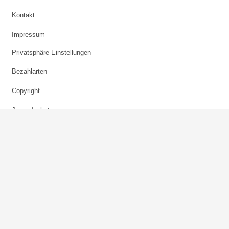
Kontakt
Impressum
Privatsphäre-Einstellungen
Bezahlarten
Copyright
Jugendschutz
Datenschutz & Cookies
AGB
Verhaltenskodex Lobbying
Barrierefreiheit
Sky.at
skysportaustria.at