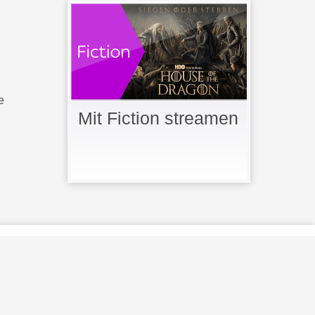
e
Mit Fiction streamen
 Lizenz g
e
n
u
tzt
.