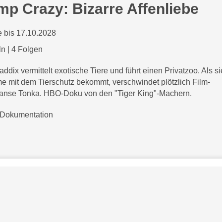
mp Crazy: Bizarre Affenliebe
 bis 17.10.2028
ln
|
4 Folgen
ddix vermittelt exotische Tiere und führt einen Privatzoo. Als si
e mit dem Tierschutz bekommt, verschwindet plötzlich Film-
nse Tonka. HBO-Doku von den "Tiger King"-Machern.
Dokumentation
Bezahlarten
Copyright
Jugendschutz
Datenschutz & Cookies
AGB
skysportaustria.at
Karriere
ky Marken sind Marken von Sky International AG und w
e
rden in