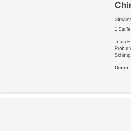
Chi
Streame
1 Staffe
Tonia Ha
Problem
Schimpa
Genre:
Privatsphäre-Einstellungen
Kontakt
Impressum
Verhaltenskodex Lobbying
Barrierefreiheit
Sky.at
Sky und die S