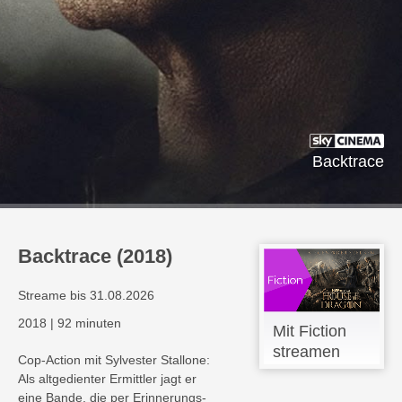
Backtrace
Backtrace (2018)
Streame bis 31.08.2026
2018
|
92 minuten
Mit Fiction
streamen
Cop-Action mit Sylvester Stallone:
Als altgedienter Ermittler jagt er
eine Bande, die per Erinnerungs-