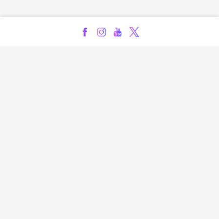
Kontakt
Impressum
Privatsphäre-Einstellungen
Bezahlarten
Copyright
Jugendschutz
Datenschutz & Cookies
AGB
Verhaltenskodex Lobbying
Barrierefreiheit