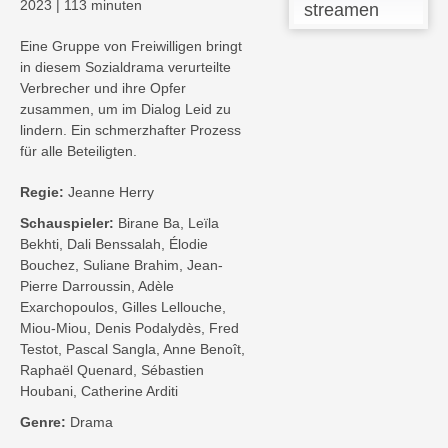
2023
|
113 minuten
streamen
Eine Gruppe von Freiwilligen bringt
in diesem Sozialdrama verurteilte
Verbrecher und ihre Opfer
zusammen, um im Dialog Leid zu
lindern. Ein schmerzhafter Prozess
für alle Beteiligten.
Regie:
Jeanne Herry
Schauspieler:
Birane Ba, Leïla
Bekhti, Dali Benssalah, Élodie
Bouchez, Suliane Brahim, Jean-
Pierre Darroussin, Adèle
Exarchopoulos, Gilles Lellouche,
Miou-Miou, Denis Podalydès, Fred
Testot, Pascal Sangla, Anne Benoît,
Raphaël Quenard, Sébastien
Houbani, Catherine Arditi
Genre:
Drama